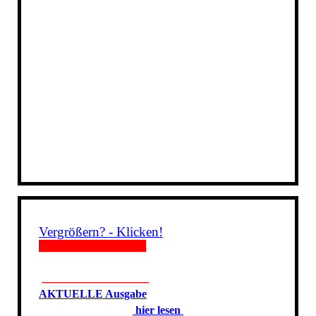
Vergrößern? - Klicken!
___________________
___________________
A
KTUELLE Ausgabe
hier lesen