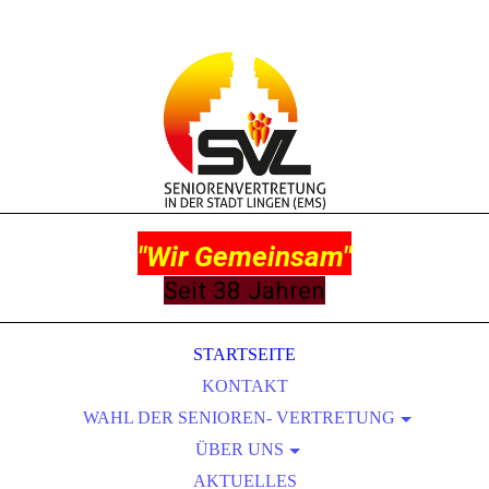
"
Wir Gemeinsam"
Seit 38 Jahren
STARTSEITE
KONTAKT
WAHL DER SENIOREN- VERTRETUNG
ZEITSCHIENE ZUR WAHL
ÜBER UNS
INFORMATIONEN ZUR WAHL 1
AKTUELLES
LEITBILD