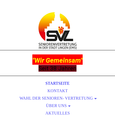
"
Wir Gemeinsam"
Seit 38 Jahren
STARTSEITE
KONTAKT
WAHL DER SENIOREN- VERTRETUNG
ZEITSCHIENE ZUR WAHL
ÜBER UNS
INFORMATIONEN ZUR WAHL 1
AKTUELLES
LEITBILD